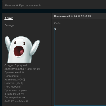
Голосов:
0
;
Проголосовали:
0
Поделиться
2015-04-10 12:05:01
Admin
Сабж
Легенда
0
Откуда:
Городской
Зарегистрирован
: 2015-04-03
Приглашений:
0
Сообщений:
6
Уважение:
[+0/-0]
Позитив:
[+0/-0]
Пол:
Мужской
Провел на форуме:
3 часа 50 минут
Последний визит:
2024-07-01 20:21:18